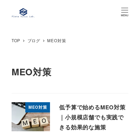
メ
イ
MENU
ン
コ
TOP
ブログ
MEO対策
ン
テ
ン
ツ
MEO対策
へ
移
動
低予算で始めるMEO対策
MEO対策
｜小規模店舗でも実践で
きる効果的な施策