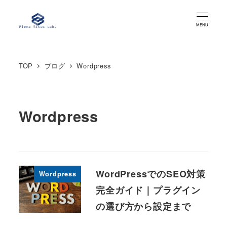
メ
イ
MENU
ン
コ
TOP
ブログ
Wordpress
ン
テ
ン
ツ
Wordpress
へ
移
動
WordPressでのSEO対策
Wordpress
完全ガイド｜プラグイン
の選び方から設定まで