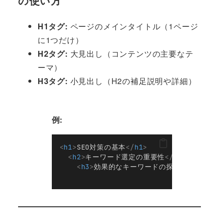
の使い方
H1タグ:
ページのメインタイトル（1ページ
に1つだけ）
H2タグ:
大見出し（コンテンツの主要なテ
ーマ）
H3タグ:
小見出し（H2の補足説明や詳細）
例:
<
h1
>
SEO対策の基本
</
h1
>
<
h2
>
キーワード選定の重要性
</
h2
>
<
h3
>
効果的なキーワードの探し方
</
h3
>