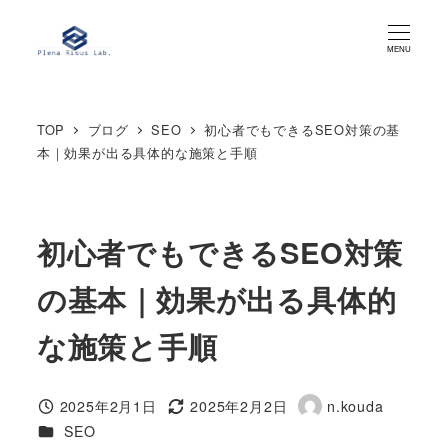
メ
イ
MENU
ン
コ
TOP
ブログ
SEO
初心者でもできるSEO対策の基
ン
本｜効果が出る具体的な施策と手順
テ
ン
ツ
初心者でもできるSEO対策
へ
移
の基本｜効果が出る具体的
動
な施策と手順
2025年2月1日
2025年2月2日
n.kouda
投稿日
更新日
著
カテゴリー
SEO
者